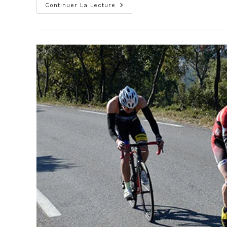
Hommes
Continuer La Lecture
(2/2)
:
Objectif
Demie
Et
Coupe
De
France