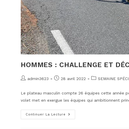
HOMMES : CHALLENGE ET DÉ
Auteur/autrice
Publication
Post
admin3623
28 avril 2022
SEMAINE SPÉC
de
publiée :
category:
la
Le plateau masculin compte 26 équipes cette année pour
publication :
volet met en exergue les équipes qui ambitionnent pri
Hommes
Continuer La Lecture
:
Challenge Et
Découverte