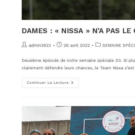
DAMES : « NISSA » N’A PAS LE
Auteur/autrice
Publication
Post
admin3623
26 avril 2022
SEMAINE SPÉC
de
publiée :
category:
la
Deuxième épisode de notre semaine spéciale D3. Si plus
publication :
clairement défendre leurs chances, le Team Nissa s’es
Dames
Continuer La Lecture
:
« Nissa » N’a
Pas Le
Choix