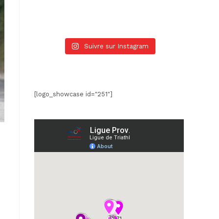
Suivre sur Instagram
[logo_showcase id="251"]