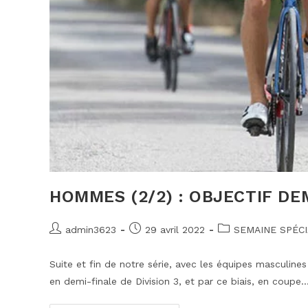
HOMMES (2/2) : OBJECTIF DE
Auteur/autrice
Publication
Post
admin3623
29 avril 2022
SEMAINE SPÉC
de
publiée :
category:
la
Suite et fin de notre série, avec les équipes masculines 
publication :
en demi-finale de Division 3, et par ce biais, en coupe