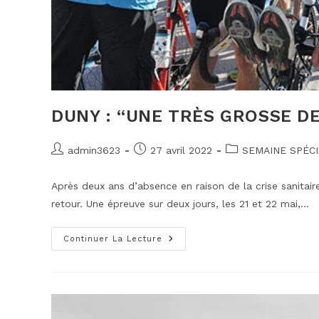
DUNY : “UNE TRÈS GROSSE DE
Auteur/autrice
Publication
Post
admin3623
27 avril 2022
SEMAINE SPÉC
de
publiée :
category:
la
Après deux ans d’absence en raison de la crise sanitaire
publication :
retour. Une épreuve sur deux jours, les 21 et 22 mai,…
Duny
Continuer La Lecture
:
“Une
Très Grosse
Densité
En
D3”