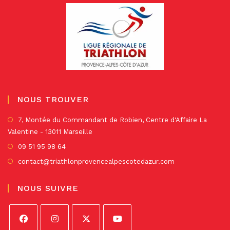
NOUS TROUVER
S’
7, Montée du Commandant de Robien, Centre d'Affaire La
Valentine - 13011 Marseille
da
un
S’ouvre
09 51 95 98 64
no
dans
S’ouvre
contact@triathlonprovencealpescotedazur.com
on
un
dans
nouvel
un
NOUS SUIVRE
onglet
nouvel
onglet