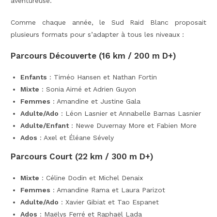
aventureuse.
Comme chaque année, le Sud Raid Blanc proposait
plusieurs formats pour s’adapter à tous les niveaux :
Parcours Découverte (16 km / 200 m D+)
Enfants
: Timéo Hansen et Nathan Fortin
Mixte
: Sonia Aimé et Adrien Guyon
Femmes
: Amandine et Justine Gala
Adulte/Ado
: Léon Lasnier et Annabelle Barnas Lasnier
Adulte/Enfant
: Newe Duvernay More et Fabien More
Ados
: Axel et Éléane Sévely
Parcours Court (22 km / 300 m D+)
Mixte
: Céline Dodin et Michel Denaix
Femmes
: Amandine Rama et Laura Parizot
Adulte/Ado
: Xavier Gibiat et Tao Espanet
Ados
: Maëlys Ferré et Raphaël Lada