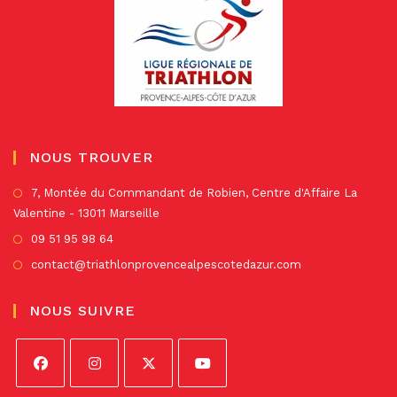
NOUS TROUVER
S’
7, Montée du Commandant de Robien, Centre d'Affaire La
Valentine - 13011 Marseille
da
un
S’ouvre
09 51 95 98 64
no
dans
S’ouvre
contact@triathlonprovencealpescotedazur.com
on
un
dans
nouvel
un
NOUS SUIVRE
onglet
nouvel
onglet