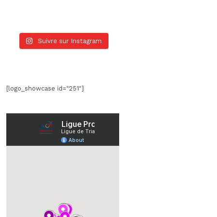
Suivre sur Instagram
[logo_showcase id="251"]