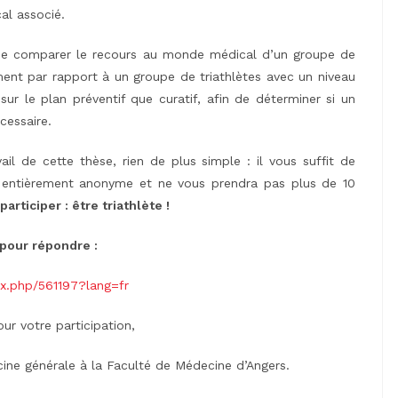
cal associé.
i de comparer le recours au monde médical d’un groupe de
ement par rapport à un groupe de triathlètes avec un niveau
sur le plan préventif que curatif, afin de déterminer si un
cessaire.
ail de cette thèse, rien de plus simple : il vous suffit de
st entièrement anonyme et ne vous prendra pas plus de 10
rticiper : être triathlète !
pour répondre :
dex.php/561197?lang=fr
r votre participation,
cine générale à la Faculté de Médecine d’Angers.