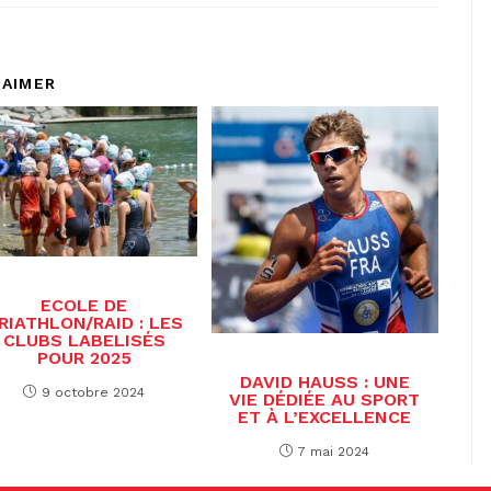
 AIMER
ECOLE DE
RIATHLON/RAID : LES
CLUBS LABELISÉS
POUR 2025
DAVID HAUSS : UNE
9 octobre 2024
VIE DÉDIÉE AU SPORT
ET À L’EXCELLENCE
7 mai 2024