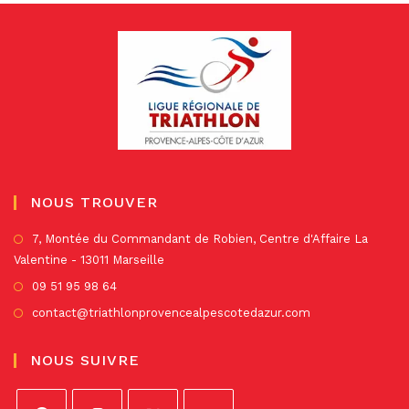
NOUS TROUVER
S’
7, Montée du Commandant de Robien, Centre d'Affaire La
Valentine - 13011 Marseille
da
un
S’ouvre
09 51 95 98 64
no
dans
S’ouvre
contact@triathlonprovencealpescotedazur.com
on
un
dans
nouvel
un
NOUS SUIVRE
onglet
nouvel
onglet