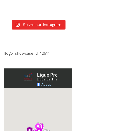
Suivre sur Instagram
[logo_showcase id="251"]