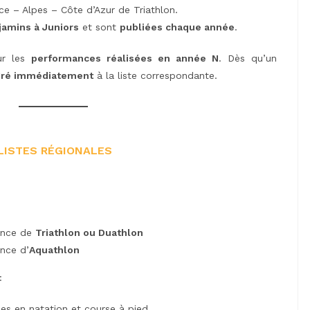
ce – Alpes – Côte d’Azur de Triathlon.
jamins à Juniors
et sont
publiées chaque année
.
sur les
performances réalisées en année N
. Dès qu’un
gré immédiatement
à la liste correspondante.
 LISTES RÉGIONALES
ance de
Triathlon ou Duathlon
nce d’
Aquathlon
:
s en natation et course à pied,