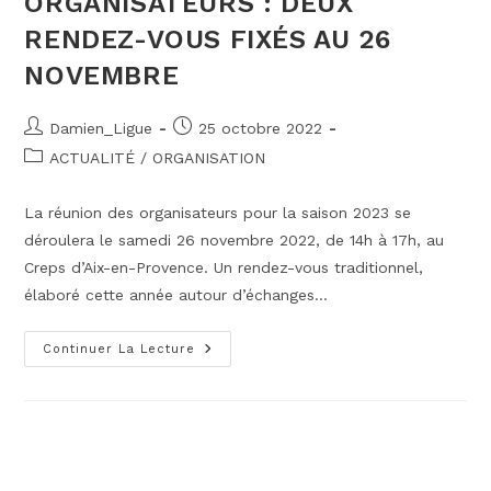
ORGANISATEURS : DEUX
RENDEZ-VOUS FIXÉS AU 26
NOVEMBRE
Auteur/autrice
Publication
Damien_Ligue
25 octobre 2022
de
publiée :
Post
ACTUALITÉ
/
ORGANISATION
la
category:
publication :
La réunion des organisateurs pour la saison 2023 se
déroulera le samedi 26 novembre 2022, de 14h à 17h, au
Creps d’Aix-en-Provence. Un rendez-vous traditionnel,
élaboré cette année autour d’échanges…
Organisateurs
Continuer La Lecture
:
Deux
Rendez-
Vous
Fixés
Au
26
Novembre