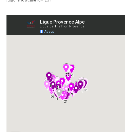
[logo_showcase id="251"]