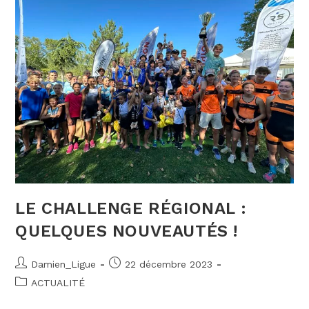
LE CHALLENGE RÉGIONAL :
QUELQUES NOUVEAUTÉS !
Auteur/autrice
Publication
Damien_Ligue
22 décembre 2023
de
publiée :
Post
ACTUALITÉ
la
category:
publication :