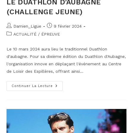
LE DUATHLON D’AUBAGNE
(CHALLENGE JEUNE)
Auteur/autrice
Publication
Damien_Ligue
9 février 2024
de
publiée :
Post
ACTUALITÉ
/
ÉPREUVE
la
category:
publication :
Le 10 mars 2024 aura lieu le traditionnel Duathlon
d'aubagne. Pour sa dixième édition du Duathlon d'Aubagne,
l'organisation innove en déplaçant l'événement au Centre
de Loisir des Espillères, offrant ainsi…
LE
Continuer La Lecture
DUATHLON
D’AUBAGNE
(Challenge
Jeune)