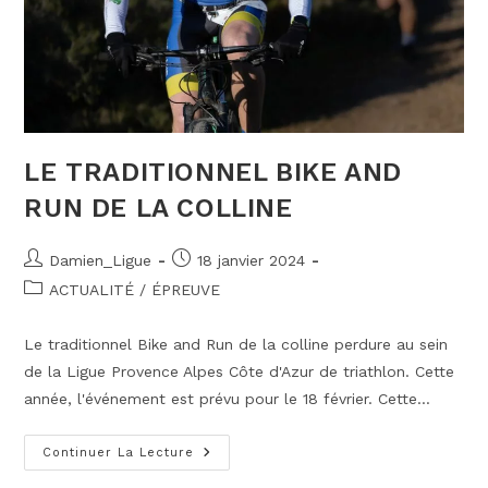
LE TRADITIONNEL BIKE AND
RUN DE LA COLLINE
Auteur/autrice
Publication
Damien_Ligue
18 janvier 2024
de
publiée :
Post
ACTUALITÉ
/
ÉPREUVE
la
category:
publication :
Le traditionnel Bike and Run de la colline perdure au sein
de la Ligue Provence Alpes Côte d'Azur de triathlon. Cette
année, l'événement est prévu pour le 18 février. Cette…
LE
Continuer La Lecture
TRADITIONNEL
BIKE