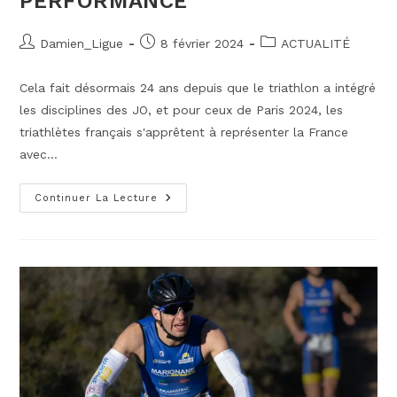
PERFORMANCE
Auteur/autrice
Publication
Post
Damien_Ligue
8 février 2024
ACTUALITÉ
de
publiée :
category:
la
Cela fait désormais 24 ans depuis que le triathlon a intégré
publication :
les disciplines des JO, et pour ceux de Paris 2024, les
triathlètes français s'apprêtent à représenter la France
avec…
LE
Continuer La Lecture
TRIATHLON
AUX
JEUX
OLYMPIQUES
(JO)
:
UN
HERITAGE
DE
PASSION
ET
DE
PERFORMANCE