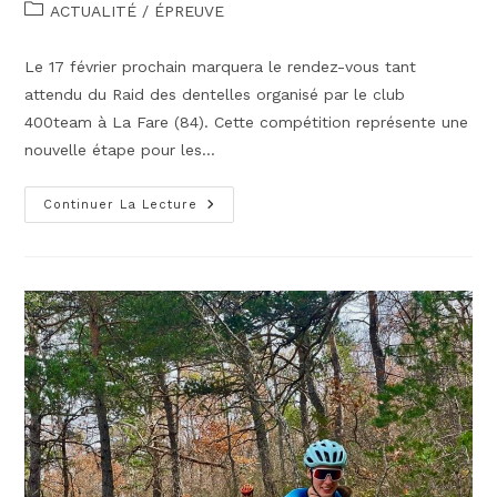
de
publiée :
Post
ACTUALITÉ
/
ÉPREUVE
la
category:
publication :
Le 17 février prochain marquera le rendez-vous tant
attendu du Raid des dentelles organisé par le club
400team à La Fare (84). Cette compétition représente une
nouvelle étape pour les…
LE
Continuer La Lecture
RAID
DES
DENTELLES
:
Trail,
VTT,
CO
Et
Tire
Laser
!