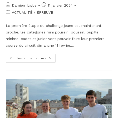
Auteur/autrice
Publication
Damien_Ligue
11 janvier 2024
de
publiée :
Post
ACTUALITÉ
/
ÉPREUVE
la
category:
publication :
La première étape du challenge jeune est maintenant
proche, les catégories mini poussin, poussin, pupille,
minime, cadet et junior vont pouvoir faire leur première
course du circuit dimanche 11 février.…
LE
Continuer La Lecture
CROSS
DUATHLON
DE
DIGNE
LES
BAINS