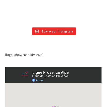
Suivre sur Instagram
[logo_showcase id="251"]