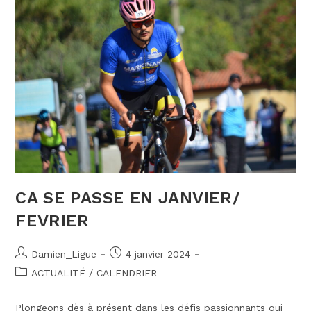
CA SE PASSE EN JANVIER/
FEVRIER
Auteur/autrice
Publication
Damien_Ligue
4 janvier 2024
de
publiée :
Post
ACTUALITÉ
/
CALENDRIER
la
category:
publication :
Plongeons dès à présent dans les défis passionnants qui