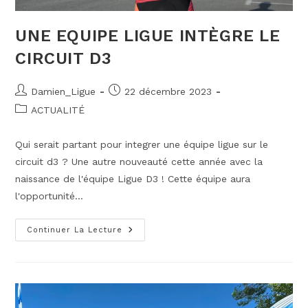
UNE EQUIPE LIGUE INTÈGRE LE
CIRCUIT D3
Auteur/autrice
Publication
Damien_Ligue
22 décembre 2023
de
publiée :
Post
ACTUALITÉ
la
category:
publication :
Qui serait partant pour integrer une équipe ligue sur le
circuit d3 ? Une autre nouveauté cette année avec la
naissance de l'équipe Ligue D3 ! Cette équipe aura
l'opportunité…
UNE
Continuer La Lecture
EQUIPE
LIGUE
INTÈGRE
LE
CIRCUIT
D3