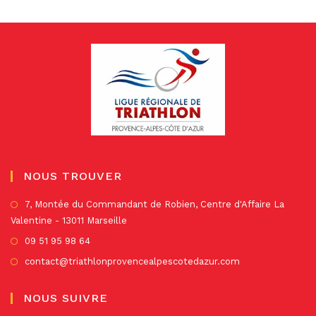
NOUS TROUVER
S’
7, Montée du Commandant de Robien, Centre d'Affaire La
Valentine - 13011 Marseille
da
un
S’ouvre
09 51 95 98 64
no
dans
S’ouvre
contact@triathlonprovencealpescotedazur.com
on
un
dans
nouvel
un
NOUS SUIVRE
onglet
nouvel