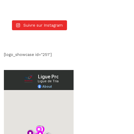
Suivre sur Instagram
[logo_showcase id="251"]