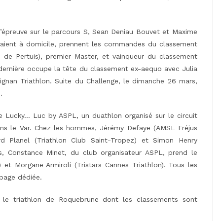
e l’épreuve sur le parcours S, Sean Deniau Bouvet et Maxime
jouaient à domicile, prennent les commandes du classement
 de Pertuis), premier Master, et vainqueur du classement
 dernière occupe la tête du classement ex-aequo avec Julia
nan Triathlon. Suite du Challenge, le dimanche 26 mars,
.
e Lucky… Luc by ASPL, un duathlon organisé sur le circuit
ns le Var. Chez les hommes, Jérémy Defaye (AMSL Fréjus
rd Planel (Triathlon Club Saint-Tropez) et Simon Henry
es, Constance Minet, du club organisateur ASPL, prend le
) et Morgane Armiroli (Tristars Cannes Triathlon). Tous les
 page dédiée.
 le triathlon de Roquebrune dont les classements sont