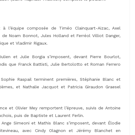
ent à l’équipe composée de Timéo Clainquart-Aizac, Axel
e de Noam Bonnot, Jules Holland et Ferréol Villiot Danger,
ique et Vladimir Rigaux.
ulien et Julie Borgia s’imposent, devant Pierre Bourlot,
ndis que Franck Battisti, Julie Bertolotto et Roman Ferrero
Sophie Raspail terminent premières, Stéphanie Blanc et
ièmes, et Nathalie Jacquot et Patricia Giraudon Graesel
ence et Olivier Mey remportent l’épreuve, suivis de Antoine
chois, puis de Baptiste et Laurent Ferlin.
, Ange Simeoni et Mathis Blanc s’imposent, devant Élodie
oitevineau, avec Cindy Olagnon et Jérémy Blanchet en