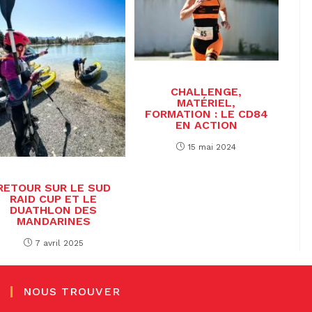
CHALLENGE,
MATÉRIEL,
FORMATION : LE CD84
EN ACTION
15 mai 2024
RETOUR SUR LE SUD
RAID CUP ET LE
DUATHLON DES
MANDARINES
7 avril 2025
NOUS TROUVER