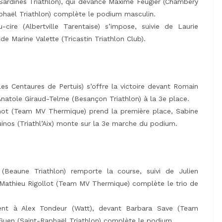
 (Sardines Triathlon), qui devance Maxime Feugier (Chambéry
aphaël Triathlon) complète le podium masculin.
-cire (Albertville Tarentaise) s’impose, suivie de Laurie
 de Marine Valette (Tricastin Triathlon Club).
 Centaures de Pertuis) s’offre la victoire devant Romain
Anatole Giraud-Telme (Besançon Triathlon) à la 3e place.
ot (Team MV Thermique) prend la première place, Sabine
uinos (Triathl’Aix) monte sur la 3e marche du podium.
eaune Triathlon) remporte la course, suivi de Julien
 Mathieu Rigollot (Team MV Thermique) complète le trio de
ient à Alex Tondeur (Watt), devant Barbara Save (Team
eGuen (Saint-Raphaël Triathlon) complète le podium.