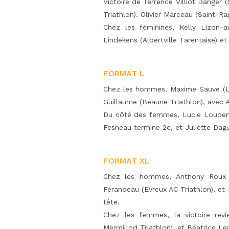
Victoire de Terrence Villiot Danger
Triathlon). Olivier Marceau (Saint-R
Chez les féminines, Kelly Lizon-au
Lindekens (Albertville Tarentaise) et
FORMAT L
Chez les hommes, Maxime Sauve (Les
Guillaume (Beaune Triathlon), avec 
Du côté des femmes, Lucie Louden
Fesneau termine 2e, et Juliette Dag
FORMAT XL
Chez les hommes, Anthony Roux (B
Ferandeau (Evreux AC Triathlon), et
tête.
Chez les femmes, la victoire rev
Mermillod Triathlon), et Béatrice L