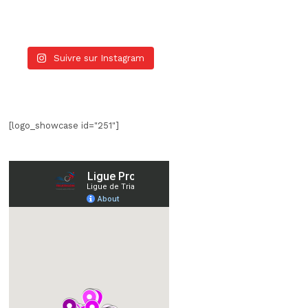
Suivre sur Instagram
[logo_showcase id="251"]