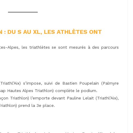
 : DU S AU XL, LES ATHLÈTES ONT
es-Alpes, les triathlètes se sont mesurés à des parcours
athl’Aix) s’impose, suivi de Bastien Poupelain (Palmyre
Gap Hautes Alpes Triathlon) complète le podium.
n Triathlon) l’emporte devant Pauline Lelait (Triathl’Aix),
riathlon) prend la 3e place.