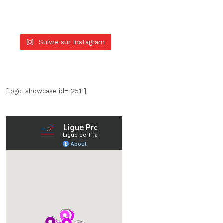
Suivre sur Instagram
[logo_showcase id="251"]