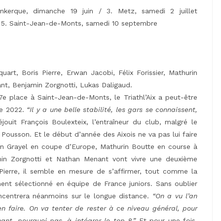
nkerque, dimanche 19 juin / 3. Metz, samedi 2 juillet
 5. Saint-Jean-de-Monts, samedi 10 septembre
art, Boris Pierre, Erwan Jacobi, Félix Forissier, Mathurin
nt, Benjamin Zorgnotti, Lukas Daligaud.
 7e place à Saint-Jean-de-Monts, le Triathl’Aix a peut-être
re 2022.
“Il y a une belle stabilité, les gars se connaissent,
jouit François Boulexteix, l’entraîneur du club, malgré le
Pousson. Et le début d’année des Aixois ne va pas lui faire
than Grayel en coupe d’Europe, Mathurin Boutte en course à
min Zorgnotti et Nathan Menant vont vivre une deuxième
Pierre, il semble en mesure de s’affirmer, tout comme la
ent sélectionné en équipe de France juniors. Sans oublier
ncentrera néanmoins sur le longue distance.
“On a vu l’an
n faire. On va tenter de rester à ce niveau général, pour
ant, pourquoi pas, à intégrer le top 8.”
Et pour une fois,