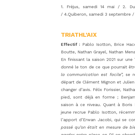
1. Fréjus, samedi 14 mai / 2. Du
/ 4.Quiberon, samedi 3 septembre /
TRIATHL’AIX
Effectif :
Pablo Isotton, Brice Hacqu
Boutte, Nathan Grayel, Nathan Mena
En finissant la saison 2021 sur une
donné le ton de ce que pourrait êt
la communication est facile”,
se ré
départ de Clément Mignon et Julien 
changer d’avis. Félix Forissier, Na
pied, sont déjà en forme ; Benja
saison à ce niveau. Quant à Boris 
jeune recrue Pablo Isotton, récemm
l’apport d’Erwan Jacobi, qui se co
passé qu’on était en mesure de bie
garder notre place en D1 en cherch