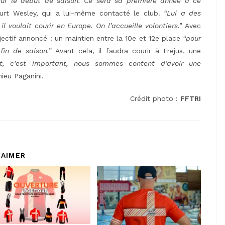
sur le début de saison. Ce sera sa première année à ce
Kurt Wesley, qui a lui-même contacté le club.
“Lui a des
il voulait courir en Europe. On l’accueille volontiers.”
Avec
bjectif annoncé : un maintien entre la 10e et 12e place
“pour
fin de saison.”
Avant cela, il faudra courir à Fréjus, une
t, c’est important, nous sommes content d’avoir une
ieu Paganini.
Crédit photo :
FFTRI
 AIMER