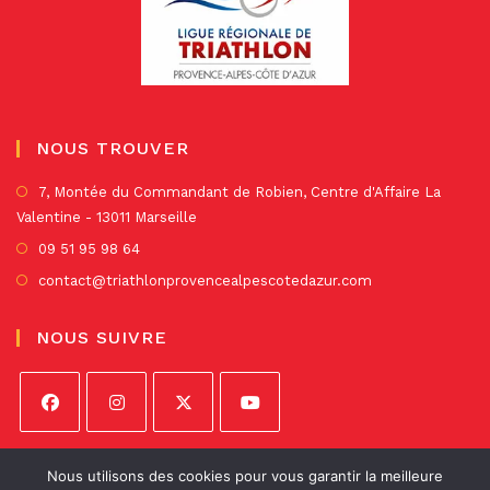
NOUS TROUVER
S’
7, Montée du Commandant de Robien, Centre d'Affaire La
Valentine - 13011 Marseille
da
un
S’ouvre
09 51 95 98 64
no
dans
S’ouvre
contact@triathlonprovencealpescotedazur.com
on
un
dans
nouvel
un
NOUS SUIVRE
onglet
nouvel
onglet
S’ouvre
S’ouvre
S’ouvre
S’ouvre
dans
dans
dans
dans
Nous utilisons des cookies pour vous garantir la meilleure